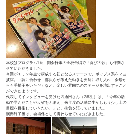
本校はプログラム1番。開会行事の全校合唱で「喜びの歌」も伴奏さ
せていただきました。
今回が１，２年生で構成する初となるステージで、ポップス系を２曲
披露。曲調に合わせ、部員らが考えた動きを要所に取り入れ、会場か
らも手拍子をいただくなど、楽しい雰囲気のステージを演出すること
ができたようです。
代表してインタビューを受けた四通田さん（2年生）は、「今年の活
動で学んだことや反省をふまえ、来年度の活動に生かしもう少し上の
目標を目指していきたい。」と、抱負を語っていました。
演奏終了後は、会場係として携わらせていただきました。