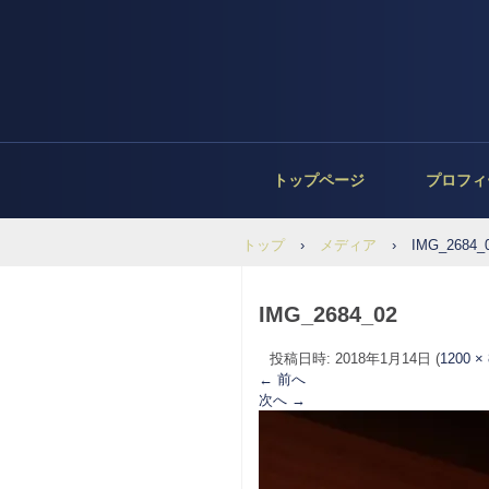
トップページ
プロフィ
トップ
›
メディア
›
IMG_2684_
IMG_2684_02
投稿日時:
2018年1月14日
(
1200 ×
← 前へ
次へ →