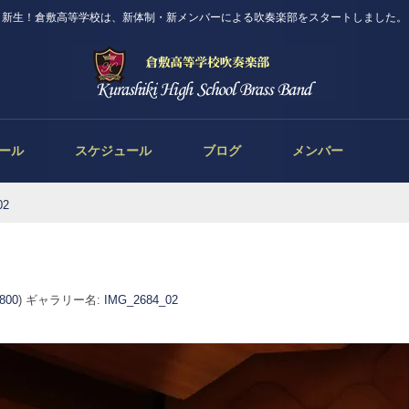
新生！倉敷高等学校は、新体制・新メンバーによる吹奏楽部をスタートしました。
ール
スケジュール
ブログ
メンバー
02
 800
) ギャラリー名:
IMG_2684_02