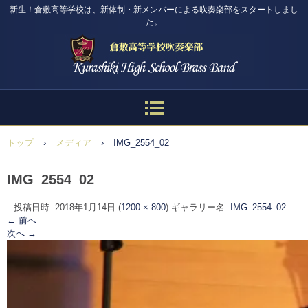
新生！倉敷高等学校は、新体制・新メンバーによる吹奏楽部をスタートしまし
た。
トップ
›
メディア
›
IMG_2554_02
IMG_2554_02
投稿日時:
2018年1月14日
(
1200 × 800
) ギャラリー名:
IMG_2554_02
← 前へ
次へ →