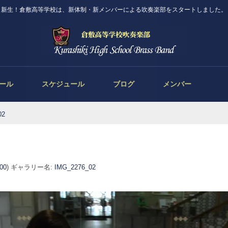
新生！倉敷高等学校は、新体制・新メンバーによる吹奏楽部をスタートしました。
ール
スケジュール
ブログ
メンバー
02
600
) ギャラリー名:
IMG_2276_02