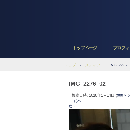
トップページ
プロフィ
トップ
›
メディア
›
IMG_2276_
IMG_2276_02
投稿日時:
2018年1月14日
(
900 × 
← 前へ
次へ →