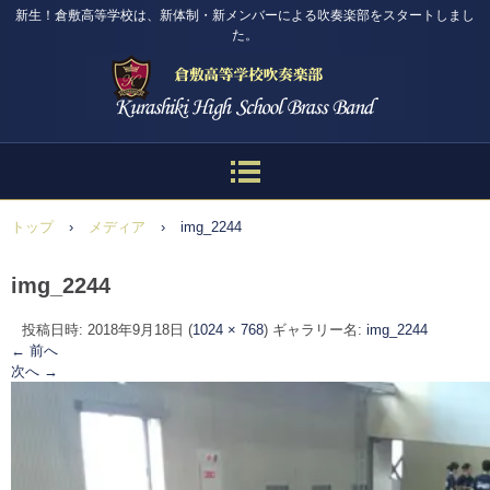
新生！倉敷高等学校は、新体制・新メンバーによる吹奏楽部をスタートしまし
た。
トップ
›
メディア
›
img_2244
img_2244
投稿日時:
2018年9月18日
(
1024 × 768
) ギャラリー名:
img_2244
← 前へ
次へ →