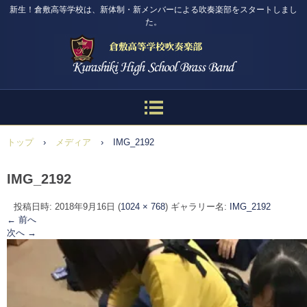
新生！倉敷高等学校は、新体制・新メンバーによる吹奏楽部をスタートしまし
た。
トップ
›
メディア
›
IMG_2192
IMG_2192
投稿日時:
2018年9月16日
(
1024 × 768
) ギャラリー名:
IMG_2192
← 前へ
次へ →