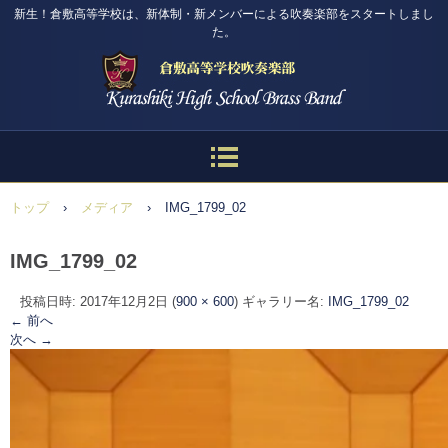
新生！倉敷高等学校は、新体制・新メンバーによる吹奏楽部をスタートしまし
た。
トップ
›
メディア
›
IMG_1799_02
IMG_1799_02
投稿日時:
2017年12月2日
(
900 × 600
) ギャラリー名:
IMG_1799_02
← 前へ
次へ →