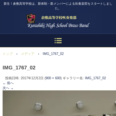
新生！倉敷高等学校は、新体制・新メンバーによる吹奏楽部をスタートしまし
た。
トップ
›
メディア
›
IMG_1767_02
IMG_1767_02
投稿日時:
2017年12月2日
(
900 × 600
) ギャラリー名:
IMG_1767_02
← 前へ
次へ →