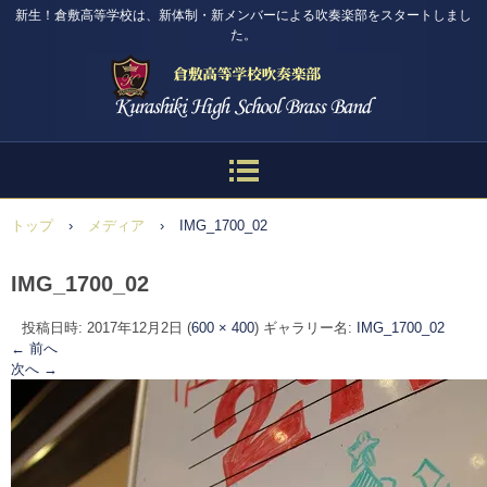
新生！倉敷高等学校は、新体制・新メンバーによる吹奏楽部をスタートしまし
た。
トップ
›
メディア
›
IMG_1700_02
IMG_1700_02
投稿日時:
2017年12月2日
(
600 × 400
) ギャラリー名:
IMG_1700_02
← 前へ
次へ →