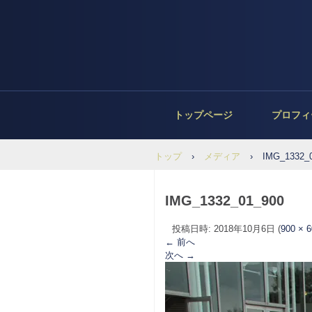
トップページ
プロフィ
トップ
›
メディア
›
IMG_1332_
IMG_1332_01_900
投稿日時:
2018年10月6日
(
900 × 
← 前へ
次へ →