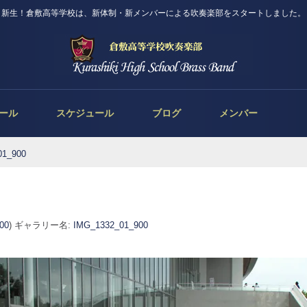
新生！倉敷高等学校は、新体制・新メンバーによる吹奏楽部をスタートしました。
ール
スケジュール
ブログ
メンバー
01_900
600
) ギャラリー名:
IMG_1332_01_900