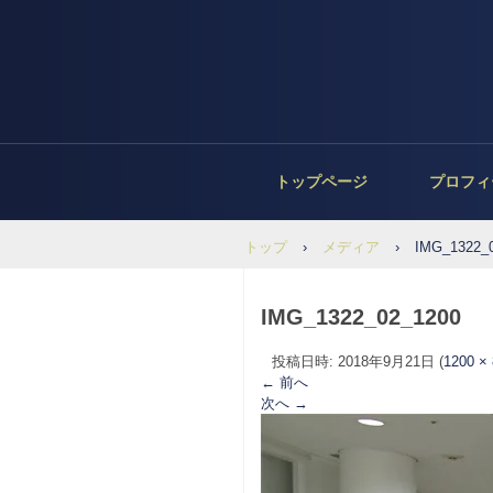
トップページ
プロフィ
トップ
›
メディア
›
IMG_1322_
IMG_1322_02_1200
投稿日時:
2018年9月21日
(
1200 ×
← 前へ
次へ →