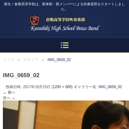
新生！倉敷高等学校は、新体制・新メンバーによる吹奏楽部をスタートしまし
た。
トップ
›
メディア
›
IMG_0659_02
IMG_0659_02
投稿日時:
2017年10月15日
(
1200 × 800
) ギャラリー名:
IMG_0659_02
← 前へ
次へ →