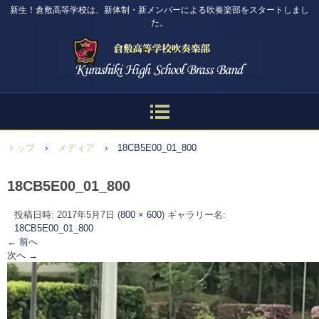
新生！倉敷高等学校は、新体制・新メンバーによる吹奏楽部をスタートしまし
た。
トップ
›
メディア
›
18CB5E00_01_800
18CB5E00_01_800
投稿日時:
2017年5月7日
(
800 × 600
) ギャラリー名:
18CB5E00_01_800
← 前へ
次へ →