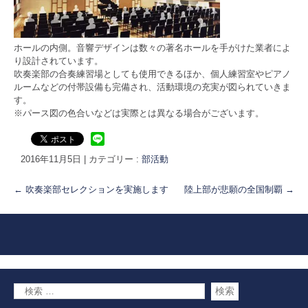
ホールの内側。音響デザインは数々の著名ホールを手がけた業者によ
り設計されています。
吹奏楽部の合奏練習場としても使用できるほか、個人練習室やピアノ
ルームなどの付帯設備も完備され、活動環境の充実が図られていきま
す。
※パース図の色合いなどは実際とは異なる場合がございます。
2016年11月5日
|
カテゴリー :
部活動
←
吹奏楽部セレクションを実施します
陸上部が悲願の全国制覇
→